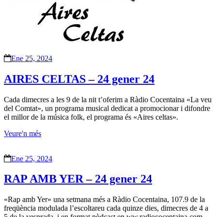
Ene 25, 2024
AIRES CELTAS – 24 gener 24
Cada dimecres a les 9 de la nit t’oferim a Ràdio Cocentaina «La veu
del Comtat», un programa musical dedicat a promocionar i difondre
el millor de la música folk, el programa és «Aires celtas».
Veure'n més
Ene 25, 2024
RAP AMB YER – 24 gener 24
«Rap amb Yer» una setmana més a Ràdio Cocentaina, 107.9 de la
freqüència modulada l’escoltareu cada quinze dies, dimecres de 4 a
5 de la vesprada, i en format pòdcast en ww.radiococentaina.com