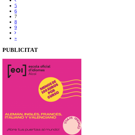
5
6
7
8
9
»
PUBLICITAT