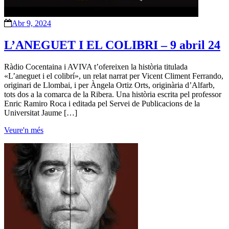
Abr 9, 2024
L’ANEGUET I EL COLIBRI – 9 abril 24
Ràdio Cocentaina i AVIVA t’ofereixen la història titulada
«L’aneguet i el colibrí», un relat narrat per Vicent Climent Ferrando,
originari de Llombai, i per Àngela Ortiz Orts, originària d’Alfarb,
tots dos a la comarca de la Ribera. Una història escrita pel professor
Enric Ramiro Roca i editada pel Servei de Publicacions de la
Universitat Jaume […]
Veure'n més