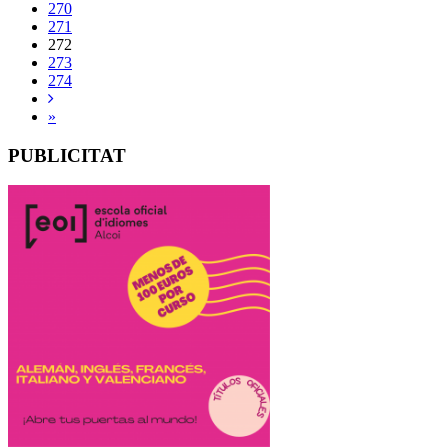
270
271
272
273
274
»
PUBLICITAT