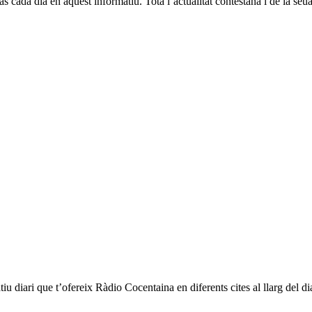
ràs cada dia en aquest informatiu. Tota l’actualitat contestana i de la 
u diari que t’ofereix Ràdio Cocentaina en diferents cites al llarg del dia 