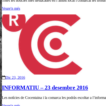
Totes les notícies més destacades en l’àmbit local i comarcal les troba
Veure'n més
Dic 23, 2016
INFORMATIU – 23 desembre 2016
Les notícies de Cocentaina i la comarca les podràs escoltar a l’informati
Veure'n més