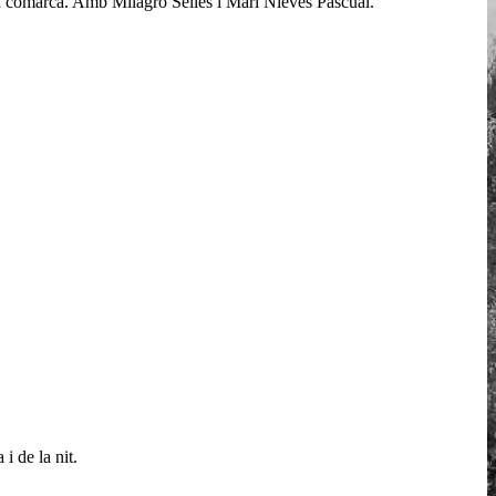
seua comarca. Amb Milagro Sellés i Mari Nieves Pascual.
i de la nit.