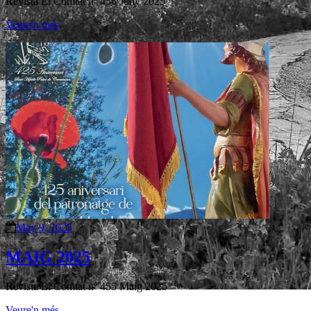
Revista El Comtat nº 456 Juny 2025
Veure'n més
May 9, 2025
MAIG 2025
Revista El Comtat nº 455 Maig 2025
Veure'n més