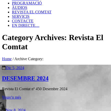
PROGRAMACIÓ
ÀUDIOS
REVISTA EL COMTAT
SERVICIS
CONTACTE
EN DIRECTE…
Category Archives: Revista El
Comtat
Home
/
Archive Category:
Dic 5, 2024
DESEMBRE 2024
Revista El Comtat nº 450 Desembre 2024
Veure'n més
Nov 8, 2024