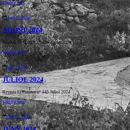
Veure'n més
Ago 5, 2024
AGOST 2024
Revista El Comtat nº 446 Agost 2024
Veure'n més
Jul 5, 2024
JULIOL 2024
Revista El Comtat nº 445 Juliol 2024
Veure'n més
Jun 12, 2024
JUNY 2024