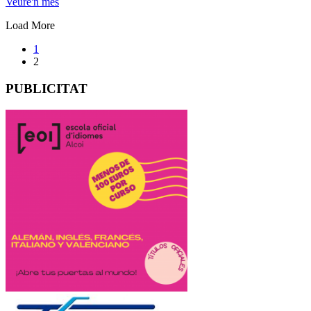
Veure'n més
Load More
1
2
PUBLICITAT