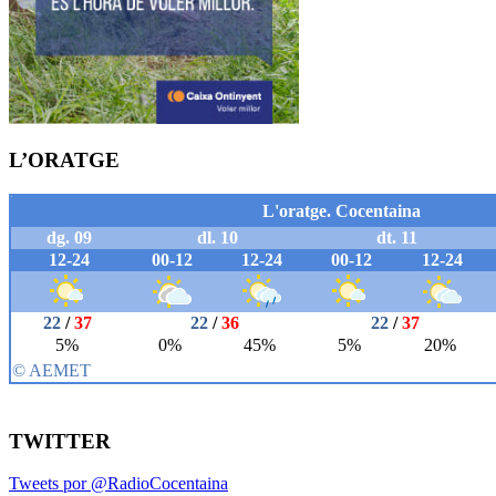
L’ORATGE
TWITTER
Tweets por @RadioCocentaina