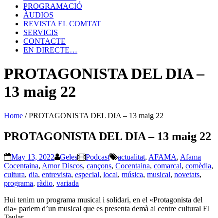
PROGRAMACIÓ
ÀUDIOS
REVISTA EL COMTAT
SERVICIS
CONTACTE
EN DIRECTE…
PROTAGONISTA DEL DIA –
13 maig 22
Home
/
PROTAGONISTA DEL DIA – 13 maig 22
PROTAGONISTA DEL DIA – 13 maig 22
May 13, 2022
Geles
Podcast
actualitat
,
AFAMA
,
Afama
Cocentaina
,
Amor Discos
,
cançons
,
Cocentaina
,
comarcal
,
comèdia
,
cultura
,
dia
,
entrevista
,
especial
,
local
,
música
,
musical
,
novetats
,
programa
,
ràdio
,
variada
Hui tenim un programa musical i solidari, en el «Protagonista del
dia» parlem d’un musical que es presenta demà al centre cultural El
Teular.