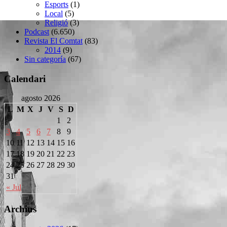
Esports
(1)
Local
(5)
Religió
(3)
Podcast
(6.650)
Revista El Comtat
(83)
2014
(9)
Sin categoría
(67)
Calendari
agosto 2026
L
M
X
J
V
S
D
1
2
3
4
5
6
7
8
9
10
11
12
13
14
15
16
17
18
19
20
21
22
23
24
25
26
27
28
29
30
31
« Jul
Archius