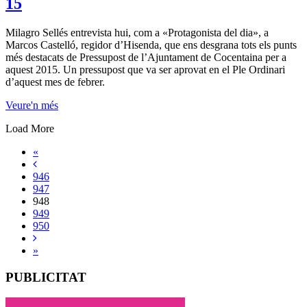
15
Milagro Sellés entrevista hui, com a «Protagonista del dia», a
Marcos Castelló, regidor d’Hisenda, que ens desgrana tots els punts
més destacats de Pressupost de l’Ajuntament de Cocentaina per a
aquest 2015. Un pressupost que va ser aprovat en el Ple Ordinari
d’aquest mes de febrer.
Veure'n més
Load More
«
946
947
948
949
950
»
PUBLICITAT