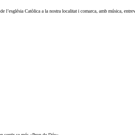
de l’església Catòlica a la nostra localitat i comarca, amb música, entrevi
uen sentir-se més «Prop de Déu».