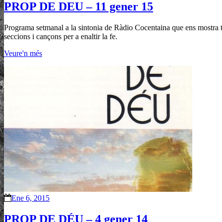
PROP DE DEU – 11 gener 15
Programa setmanal a la sintonia de Ràdio Cocentaina que ens mostra tot
seccions i cançons per a enaltir la fe.
Veure'n més
Ene 6, 2015
PROP DE DÉU – 4 gener 14