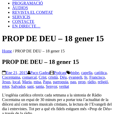
PROGRAMACIÓ
ÀUDIOS
REVISTA EL COMTAT
SERVICIS
CONTACTE
EN DIRECTE…
PROP DE DEU – 18 gener 15
Home
/
PROP DE DEU – 18 gener 15
PROP DE DEU – 18 gener 15
Ene 21, 2015
Paco Gadea
Podcast
bisbe
,
capella
,
catòlica
,
Cocentaina
,
comarcal
,
Crist
,
cristià
,
Déu
,
evangeli
,
fe
,
Francisco
,
Jesus
,
local
,
Maria
,
misa
,
Papa
,
parroquia
,
pau
,
prop
,
ràdio
,
religió
,
retor
,
Salvador
,
sant
,
santa
,
Senyor
,
veritat
L’església catòlica ofereix cada setmana a la sintonia de Ràdio
Cocentaina un espai de 30 minuts per a portar tota l’actualitat de la
diòcesi així com temes musicals cristians, la lectura de l’Evangeli del
dia i entrevistes. Tot per a què els fidels estiguen més «Prop de Déu»
a través de la ràdio.