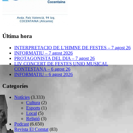
Última hora
INTERPRETACIO DE L’HIMNE DE FESTES – 7 agost 26
INFORMATIU – 7 agost 2026
PROTAGONISTA DEL DIA – 7 agost 26
LIV CONCERT DE FESTES UNIO MUSICAL
CONTESTANA – 6 agost 26
INFORMATIU – 6 agost 2026
Categoríes
Notícies
(3.333)
Cultura
(2)
Esports
(1)
Local
(5)
Religió
(3)
Podcast
(6.650)
Revista El Comtat
(83)