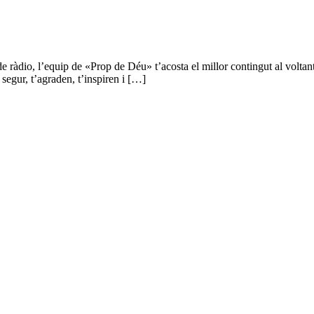
e ràdio, l’equip de «Prop de Déu» t’acosta el millor contingut al voltant
 segur, t’agraden, t’inspiren i […]