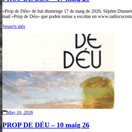
«Prop de Déu» de hui diumenge 17 de maig de 2026. Sèptim Diumenge d
matí «Prop de Déu» que poden tornar a escoltar en www.radiococent
Veure'n més
May 10, 2026
PROP DE DÉU – 10 maig 26