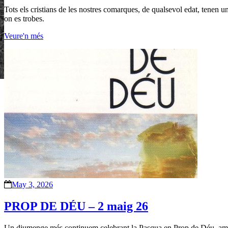
Tots els cristians de les nostres comarques, de qualsevol edat, tenen u
on es trobes.
Veure'n més
May 3, 2026
PROP DE DÉU – 2 maig 26
Un diumenge més continuem celebrant la Pasqua en Prop de Déu, amb la