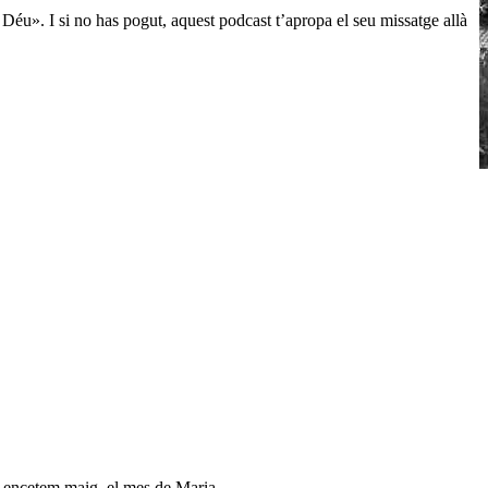
e Déu». I si no has pogut, aquest podcast t’apropa el seu missatge allà
, encetem maig, el mes de Maria.