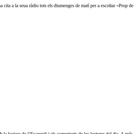
na cita a la seua ràdio tots els diumenges de matí per a escoltar «Prop d
 lectura de l’Evangeli i els comentaris de les lectures del dia. A més