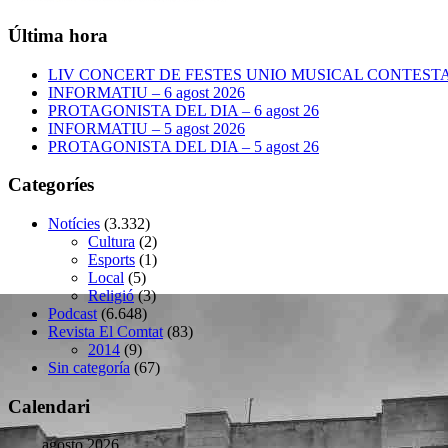
Última hora
LIV CONCERT DE FESTES UNIO MUSICAL CONTESTANA
INFORMATIU – 6 agost 2026
PROTAGONISTA DEL DIA – 6 agost 26
INFORMATIU – 5 agost 2026
PROTAGONISTA DEL DIA – 5 agost 26
Categoríes
Notícies
(3.332)
Cultura
(2)
Esports
(1)
Local
(5)
Religió
(3)
Podcast
(6.648)
Revista El Comtat
(83)
2014
(9)
Sin categoría
(67)
Calendari
agosto 2026