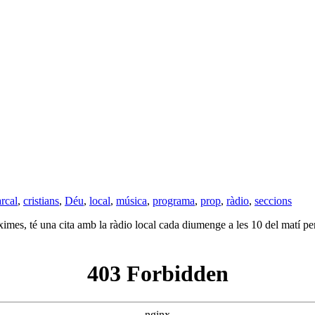
rcal
,
cristians
,
Déu
,
local
,
música
,
programa
,
prop
,
ràdio
,
seccions
mes, té una cita amb la ràdio local cada diumenge a les 10 del matí per a 