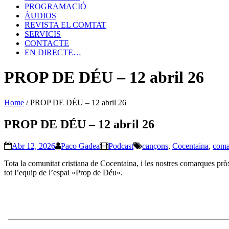
PROGRAMACIÓ
ÀUDIOS
REVISTA EL COMTAT
SERVICIS
CONTACTE
EN DIRECTE…
PROP DE DÉU – 12 abril 26
Home
/
PROP DE DÉU – 12 abril 26
PROP DE DÉU – 12 abril 26
Abr 12, 2026
Paco Gadea
Podcast
cançons
,
Cocentaina
,
coma
Tota la comunitat cristiana de Cocentaina, i les nostres comarques pròxi
tot l’equip de l’espai «Prop de Déu».