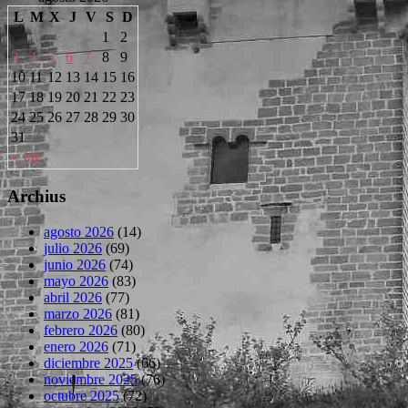
L
M
X
J
V
S
D
1
2
3
4
5
6
7
8
9
10
11
12
13
14
15
16
17
18
19
20
21
22
23
24
25
26
27
28
29
30
31
« Jul
Archius
agosto 2026
(14)
julio 2026
(69)
junio 2026
(74)
mayo 2026
(83)
abril 2026
(77)
marzo 2026
(81)
febrero 2026
(80)
enero 2026
(71)
diciembre 2025
(66)
noviembre 2025
(76)
octubre 2025
(72)