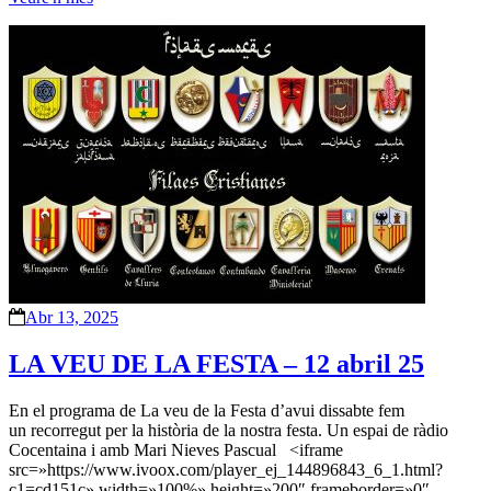
Abr 13, 2025
LA VEU DE LA FESTA – 12 abril 25
En el programa de La veu de la Festa d’avui dissabte fem
un recorregut per la història de la nostra festa. Un espai de ràdio
Cocentaina i amb Mari Nieves Pascual <iframe
src=»https://www.ivoox.com/player_ej_144896843_6_1.html?
c1=cd151c» width=»100%» height=»200″ frameborder=»0″