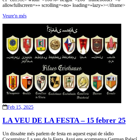
allowfullscreen=»» scrolling=»no» loading=»lazy»></iframe>
Veure'n més
Feb 15, 2025
LA VEU DE LA FESTA – 15 febrer 25
Un dissabte més parlem de festa en aquest espai de ràdio
Cocentaina: La veu de la Festa. Avui ens acompanya German Palací