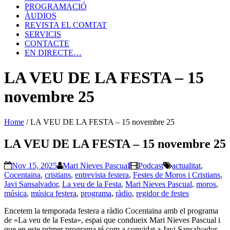
PROGRAMACIÓ
ÀUDIOS
REVISTA EL COMTAT
SERVICIS
CONTACTE
EN DIRECTE…
LA VEU DE LA FESTA – 15
novembre 25
Home
/
LA VEU DE LA FESTA – 15 novembre 25
LA VEU DE LA FESTA – 15 novembre 25
Nov 15, 2025
Mari Nieves Pascual
Podcast
actualitat
,
Cocentaina
,
cristians
,
entrevista festera
,
Festes de Moros i Cristians
,
Javi Sansalvador
,
La veu de la Festa
,
Mari Nieves Pascual
,
moros
,
música
,
música festera
,
programa
,
ràdio
,
regidor de festes
Encetem la temporada festera a ràdio Cocentaina amb el programa
de «La veu de la Festa», espai que condueix Mari Nieves Pascual i
que en este primer programa té com a convidat a Javi Sansalvador,