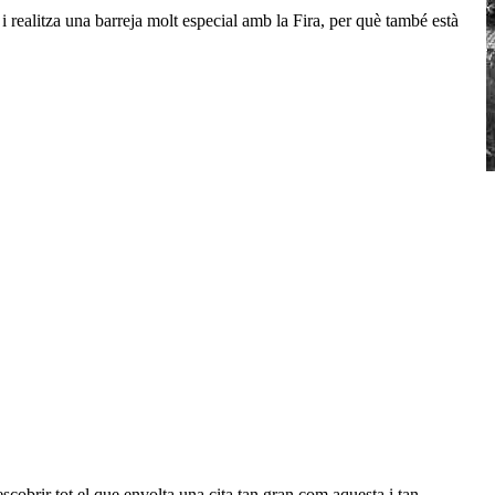
i realitza una barreja molt especial amb la Fira, per què també està
escobrir tot el que envolta una cita tan gran com aquesta i tan