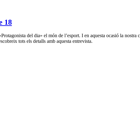
 18
 el «Protagonista del dia» el món de l’esport. I en aquesta ocasió la nos
cobreix tots els detalls amb aquesta entrevista.