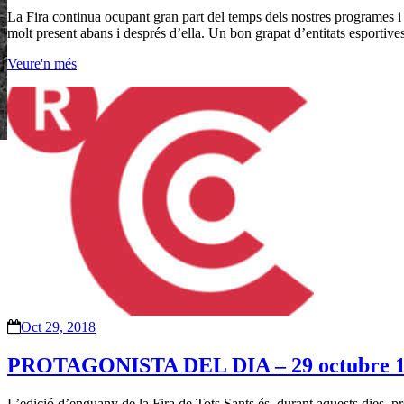
La Fira continua ocupant gran part del temps dels nostres programes i h
molt present abans i després d’ella. Un bon grapat d’entitats esportive
Veure'n més
Oct 29, 2018
PROTAGONISTA DEL DIA – 29 octubre 
L’edició d’enguany de la Fira de Tots Sants és, durant aquests dies, pro