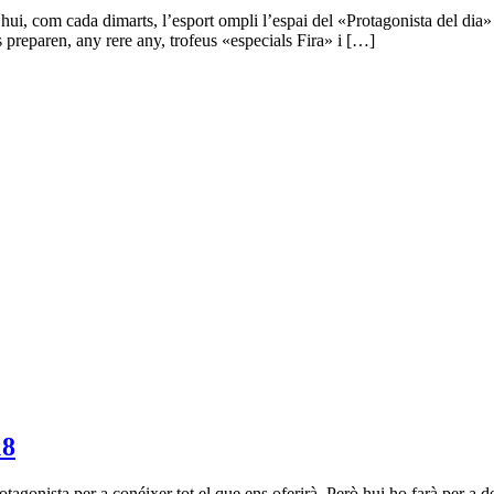
ui, com cada dimarts, l’esport ompli l’espai del «Protagonista del dia» 
s preparen, any rere any, trofeus «especials Fira» i […]
18
tagonista per a conéixer tot el que ens oferirà. Però hui ho farà per a d