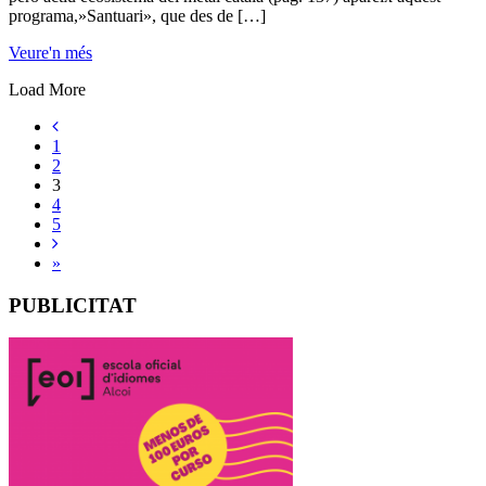
programa,»Santuari», que des de […]
Veure'n més
Load More
1
2
3
4
5
»
PUBLICITAT