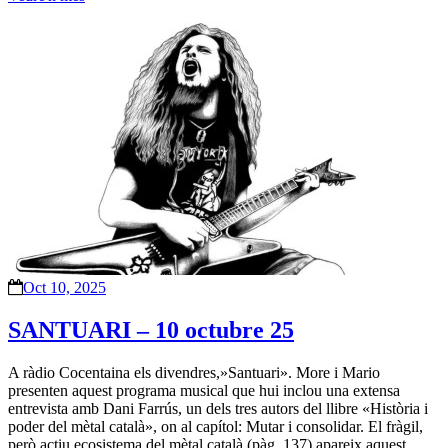
Oct 10, 2025
SANTUARI – 10 octubre 25
A ràdio Cocentaina els divendres,»Santuari». More i Mario
presenten aquest programa musical que hui inclou una extensa
entrevista amb Dani Farrús, un dels tres autors del llibre «Història i
poder del mètal català», on al capítol: Mutar i consolidar. El fràgil,
però actiu ecosistema del mètal català (pàg. 137) apareix aquest