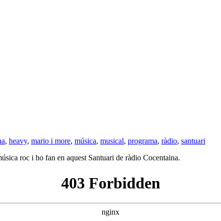
na
,
heavy
,
mario i more
,
música
,
musical
,
programa
,
ràdio
,
santuari
úsica roc i ho fan en aquest Santuari de ràdio Cocentaina.