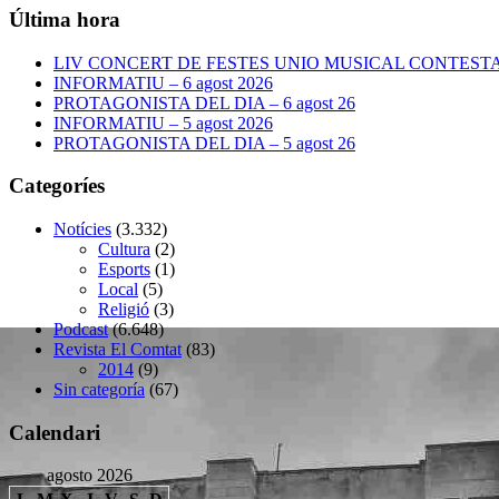
Última hora
LIV CONCERT DE FESTES UNIO MUSICAL CONTESTANA
INFORMATIU – 6 agost 2026
PROTAGONISTA DEL DIA – 6 agost 26
INFORMATIU – 5 agost 2026
PROTAGONISTA DEL DIA – 5 agost 26
Categoríes
Notícies
(3.332)
Cultura
(2)
Esports
(1)
Local
(5)
Religió
(3)
Podcast
(6.648)
Revista El Comtat
(83)
2014
(9)
Sin categoría
(67)
Calendari
agosto 2026