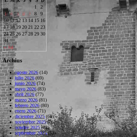
L
M
X
J
V
S
D
1
2
3
4
5
6
7
8
9
10
11
12
13
14
15
16
17
18
19
20
21
22
23
24
25
26
27
28
29
30
31
« Jul
Archius
agosto 2026
(14)
julio 2026
(69)
junio 2026
(74)
mayo 2026
(83)
abril 2026
(77)
marzo 2026
(81)
febrero 2026
(80)
enero 2026
(71)
diciembre 2025
(66)
noviembre 2025
(76)
octubre 2025
(72)
septiembre 2025
(53)