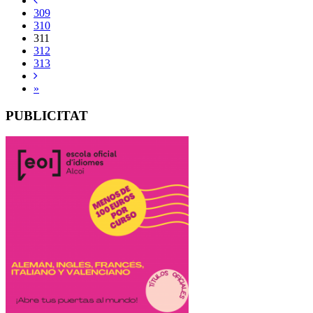
309
310
311
312
313
»
PUBLICITAT