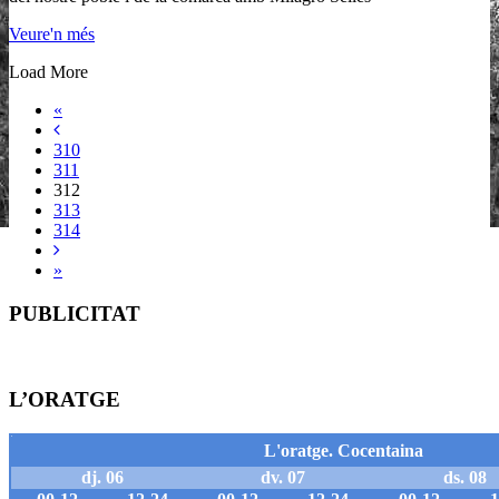
Veure'n més
Load More
«
310
311
312
313
314
»
PUBLICITAT
L’ORATGE