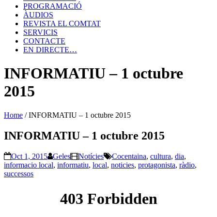
PROGRAMACIÓ
ÀUDIOS
REVISTA EL COMTAT
SERVICIS
CONTACTE
EN DIRECTE…
INFORMATIU – 1 octubre
2015
Home
/
INFORMATIU – 1 octubre 2015
INFORMATIU – 1 octubre 2015
Oct 1, 2015
Geles
Notícies
Cocentaina
,
cultura
,
dia
,
informacio local
,
informatiu
,
local
,
noticies
,
protagonista
,
ràdio
,
successos