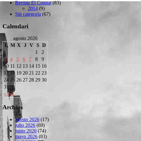
Revista El Comtat
(83)
2014
(9)
Sin categoría
(67)
Calendari
agosto 2026
L
M
X
J
V
S
D
1
2
3
4
5
6
7
8
9
10
11
12
13
14
15
16
17
18
19
20
21
22
23
24
25
26
27
28
29
30
31
« Jul
Archius
agosto 2026
(17)
julio 2026
(69)
junio 2026
(74)
mayo 2026
(83)