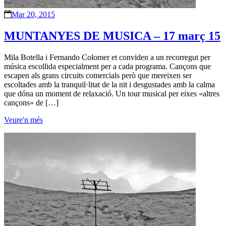
Mar 20, 2015
MUNTANYES DE MUSICA – 17 març 15
Mila Botella i Fernando Colomer et conviden a un recorregut per
música escollida especialment per a cada programa. Cançons que
escapen als grans circuits comercials però que mereixen ser
escoltades amb la tranquil·litat de la nit i desgustades amb la calma
que dóna un moment de relaxació. Un tour musical per eixes «altres
cançons» de […]
Veure'n més