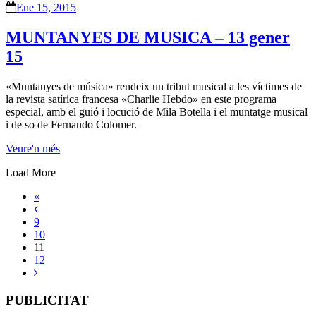
Ene 15, 2015
MUNTANYES DE MUSICA – 13 gener
15
«Muntanyes de música» rendeix un tribut musical a les víctimes de
la revista satírica francesa «Charlie Hebdo» en este programa
especial, amb el guió i locució de Mila Botella i el muntatge musical
i de so de Fernando Colomer.
Veure'n més
Load More
«
9
10
11
12
PUBLICITAT