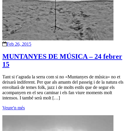
Feb 26, 2015
MUNTANYES DE MÚSICA – 24 febrer
15
Tant si t’agrada la serra com si no «Muntanyes de música» no et
deixarà indiferent. Per que als amants del passeig i de la natura els
envoltarà de temes folk, jazz i de molts estils que de segur els
acompanyen en el seu caminar i els fan viure moments molt
intensos. I també serà molt […]
Veure'n més