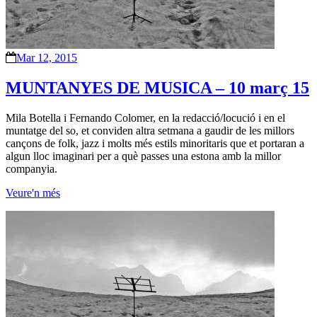
Mar 12, 2015
MUNTANYES DE MUSICA – 10 març 15
Mila Botella i Fernando Colomer, en la redacció/locució i en el
muntatge del so, et conviden altra setmana a gaudir de les millors
cançons de folk, jazz i molts més estils minoritaris que et portaran a
algun lloc imaginari per a què passes una estona amb la millor
companyia.
Veure'n més