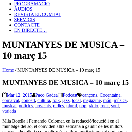
PROGRAMACIÓ
ÀUDIOS
REVISTA EL COMTAT
SERVICIS
CONTACTE
EN DIRECTE…
MUNTANYES DE MUSICA –
10 març 15
Home
/
MUNTANYES DE MUSICA – 10 març 15
MUNTANYES DE MUSICA – 10 març 15
Mar 12, 2015
Paco Gadea
Podcast
cançons
,
Cocentaina
,
comarcal
,
concert
,
cultura
,
folk
,
jazz
,
local
,
magazine
,
món
,
música
,
musical
,
noticies
,
novetats
,
oldies
,
plural
,
pop
,
ràdio
,
rock
,
soul
,
variada
Mila Botella i Fernando Colomer, en la redacció/locució i en el
muntatge del so, et conviden altra setmana a gaudir de les millors
cançons de folk, jazz i molts més estils minoritaris que et portaran a