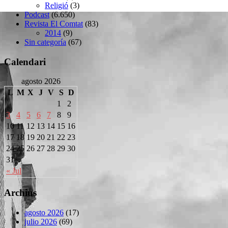
Religió
(3)
Podcast
(6.650)
Revista El Comtat
(83)
2014
(9)
Sin categoría
(67)
Calendari
agosto 2026
L
M
X
J
V
S
D
1
2
3
4
5
6
7
8
9
10
11
12
13
14
15
16
17
18
19
20
21
22
23
24
25
26
27
28
29
30
31
« Jul
Archius
agosto 2026
(17)
julio 2026
(69)