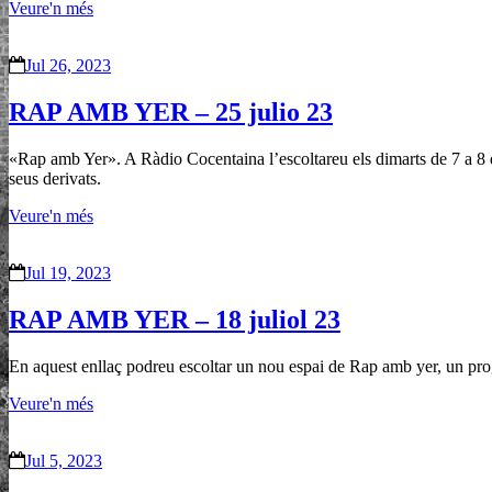
Veure'n més
Jul 26, 2023
RAP AMB YER – 25 julio 23
«Rap amb Yer». A Ràdio Cocentaina l’escoltareu els dimarts de 7 a 8 d
seus derivats.
Veure'n més
Jul 19, 2023
RAP AMB YER – 18 juliol 23
En aquest enllaç podreu escoltar un nou espai de Rap amb yer, un pr
Veure'n més
Jul 5, 2023