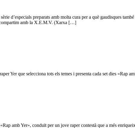
 sèrie d’especials preparats amb molta cura per a què gaudisques també 
que compartim amb la X.E.M.V. (Xarxa […]
raper Yer que selecciona tots els temes i presenta cada set dies «Rap
«Rap amb Yer», conduït per un jove raper contestà que a més enriqueix 