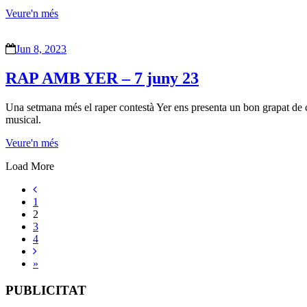
Veure'n més
Jun 8, 2023
RAP AMB YER – 7 juny 23
Una setmana més el raper contestà Yer ens presenta un bon grapat de cre
musical.
Veure'n més
Load More
1
2
3
4
»
PUBLICITAT