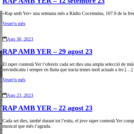
RAP AMB YER – 12 setembre 23
«Rap amb Yer» una setmana més a Ràdio Cocentaina, 107.9 de la freqü
Veure'n més
Ago 30, 2023
RAP AMB YER – 29 agost 23
El raper contestà Yer t’ofereix cada set dies una ampla selecció de mú
reivindicatiu i sempre en lluita que tracta temes molt actuals a les […]
Veure'n més
Ago 23, 2023
RAP AMB YER – 22 agost 23
Cada set dies, també durant tot l’estiu, el jove raper contestà Yer com
musical que més t’agrada.