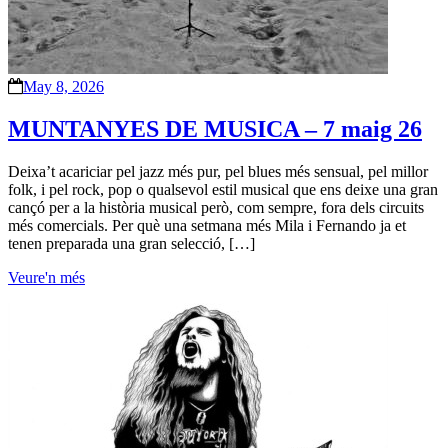
May 8, 2026
MUNTANYES DE MUSICA – 7 maig 26
Deixa’t acariciar pel jazz més pur, pel blues més sensual, pel millor
folk, i pel rock, pop o qualsevol estil musical que ens deixe una gran
cançó per a la història musical però, com sempre, fora dels circuits
més comercials. Per què una setmana més Mila i Fernando ja et
tenen preparada una gran selecció, […]
Veure'n més