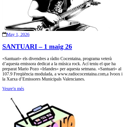
May 1, 2026
SANTUARI – 1 maig 26
«Santuari» els divendres a ràdio Cocentaina, programa veterà
d’aquesta emissora dedicat a la música rock. Ací teniu el que ha
preparat Mario Pozo «Irlandes» per aquesta setmana. «Santuari» al
107.9 Freqüència modulada, a www.radiococentaina.com,a Ivoox i
la Xarxa d’Emissores Municipals Valencianes.
Veure'n més