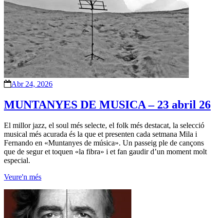
Abr 24, 2026
MUNTANYES DE MUSICA – 23 abril 26
El millor jazz, el soul més selecte, el folk més destacat, la selecció
musical més acurada és la que et presenten cada setmana Mila i
Fernando en «Muntanyes de música». Un passeig ple de cançons
que de segur et toquen «la fibra» i et fan gaudir d’un moment molt
especial.
Veure'n més