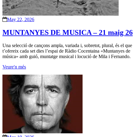
May 22, 2026
MUNTANYES DE MUSICA – 21 maig 26
Una selecció de cançons ampla, variada i, sobretot, plural, és el que
t’ofereix cada set dies l’espai de Ràdio Cocentaina «Muntanyes de
música» amb guió, muntatge musical i locució de Mila i Fernando.
Veure'n més