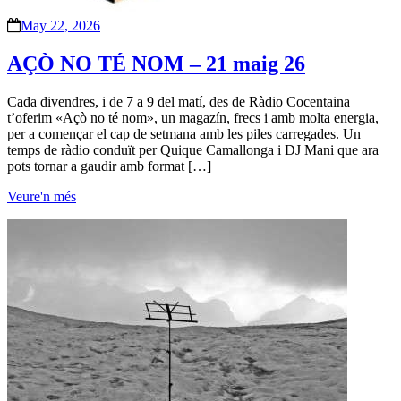
May 22, 2026
AÇÒ NO TÉ NOM – 21 maig 26
Cada divendres, i de 7 a 9 del matí, des de Ràdio Cocentaina
t’oferim «Açò no té nom», un magazín, frecs i amb molta energia,
per a començar el cap de setmana amb les piles carregades. Un
temps de ràdio conduït per Quique Camallonga i DJ Mani que ara
pots tornar a gaudir amb format […]
Veure'n més