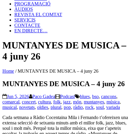
PROGRAMACIÓ
ÀUDIOS
REVISTA EL COMTAT
SERVICIS
CONTACTE
EN DIRECTE…
MUNTANYES DE MUSICA –
4 juny 26
Home
/
MUNTANYES DE MUSICA – 4 juny 26
MUNTANYES DE MUSICA – 4 juny 26
Jun 5, 2026
Paco Gadea
Podcast
blues
,
bso
,
cançons
,
comarcal
,
concert
,
cultura
,
folk
,
jazz
,
món
,
muntanyes
,
música
,
musical
,
novetats
,
oldies
,
plural
,
pop
,
ràdio
,
rock
,
soul
,
variada
Cada setmana a Ràdio Cocentaina Mila i Fernando t’ofereixen una
extensa selecció de seixanta minuts amb el millor folk, jazz, blues,
soul i molt més. Perquè tota la millor música, eixa que t’apeteix
escoltar, la trobaràs en aquest temps de ràdio. «Muntanyes de