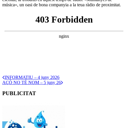
música», un oasi de bona companyia a la teua ràdio de proximitat.
INFORMATIU – 4 juny 2026
AÇÒ NO TÉ NOM – 5 juny 26
PUBLICITAT