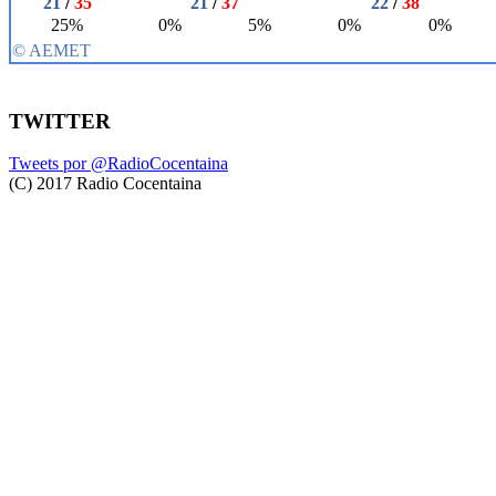
TWITTER
Tweets por @RadioCocentaina
(C) 2017 Radio Cocentaina