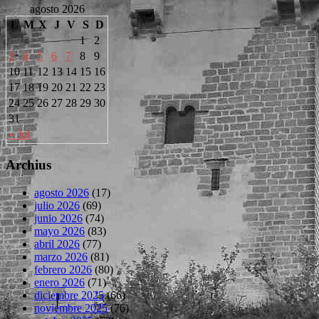
agosto 2026
L
M
X
J
V
S
D
1
2
3
4
5
6
7
8
9
10
11
12
13
14
15
16
17
18
19
20
21
22
23
24
25
26
27
28
29
30
31
« Jul
Archius
agosto 2026
(17)
julio 2026
(69)
junio 2026
(74)
mayo 2026
(83)
abril 2026
(77)
marzo 2026
(81)
febrero 2026
(80)
enero 2026
(71)
diciembre 2025
(66)
noviembre 2025
(76)