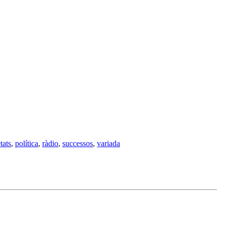
tats
,
política
,
ràdio
,
successos
,
variada