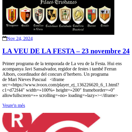
Nov 24, 2024
LA VEU DE LA FESTA – 23 novembre 24
Primer programa de la temporada de La veu de la Festa. Hui ens
acompanya Javi Sansalvador, regidor de festes i també Ferran
Albors, coordinador del concurs d’herbero. Un programa
de Mari Nieves Pascual <iframe
src=»https://www.ivoox.com/player_ej_136226620_6_1.html?
c1=d72f44″ width=»100%» height=»200″ frameborder=»0″
allowfullscreen=»» scrolling=»no» loading=»lazy»></iframe>
Veure'n més