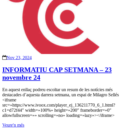
Nov 23, 2024
INFORMATIU CAP SETMANA – 23
novembre 24
En aquest enllaç podreu escoltar un resum de les notícies més
destacades d’aquesta darrera setmana, un espai de Milagro Sellés
<iframe
src=»https://www.ivoox.com/player_ej_136211770_6_1.html?
c1=d72f44″ width=»100%» height=»200″ frameborder=»0″
allowfullscreen=»» scrolling=»no» loading=»lazy»></iframe>
Veure'n més