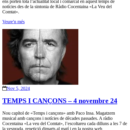
ens porten tota l’actualitat local i comarcal en aquest temps de
notícies des de la sintonia de Ràdio Cocentaina «La Veu del
Comtat».
Veure'n més
Nov 5, 2024
TEMPS I CANÇONS – 4 novembre 24
Nou capítol de «Temps i cançons» amb Paco Insa. Magatzem
musical amb cançons i notícies de dècades passades. A ràdio
Cocentaina «La veu del Comtat», l’escoltareu cada dilluns a les 7 de
la vesprada, repetició dimarts al matí i en la nostra web