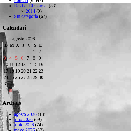
Podcast
(6.647)
Revista El Comtat
(83)
2014
(9)
Sin categoría
(67)
Calendari
agosto 2026
L
M
X
J
V
S
D
1
2
3
4
5
6
7
8
9
10
11
12
13
14
15
16
17
18
19
20
21
22
23
24
25
26
27
28
29
30
31
« Jul
Archius
agosto 2026
(13)
julio 2026
(69)
junio 2026
(74)
mayo 2026
(83)