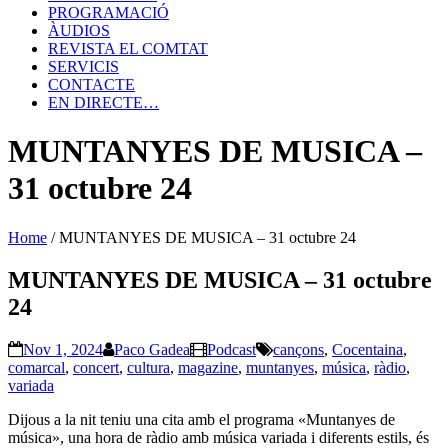
PROGRAMACIÓ
ÀUDIOS
REVISTA EL COMTAT
SERVICIS
CONTACTE
EN DIRECTE…
MUNTANYES DE MUSICA –
31 octubre 24
Home
/
MUNTANYES DE MUSICA – 31 octubre 24
MUNTANYES DE MUSICA – 31 octubre
24
Nov 1, 2024
Paco Gadea
Podcast
cançons
,
Cocentaina
,
comarcal
,
concert
,
cultura
,
magazine
,
muntanyes
,
música
,
ràdio
,
variada
Dijous a la nit teniu una cita amb el programa «Muntanyes de
música», una hora de ràdio amb música variada i diferents estils, és