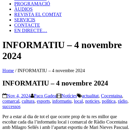
PROGRAMACIÓ
ÀUDIOS
REVISTA EL COMTAT
SERVICIS
CONTACTE
EN DIRECTE…
INFORMATIU – 4 novembre
2024
Home
/
INFORMATIU – 4 novembre 2024
INFORMATIU – 4 novembre 2024
Nov 4, 2024
Paco Gadea
Notícies
actualitat
,
Cocentaina
,
comarcal
,
cultura
,
esports
,
informatiu
,
local
,
noticies
,
política
,
ràdio
,
successos
Per a estar al dia de tot el que ocorre prop de tu res millor que
escoltar cada dia l’informatiu local i comarcal de Ràdio Cocentaina
amb Milagro Sellés i amb l’apartat esportiu de Mari Nieves Pascual.