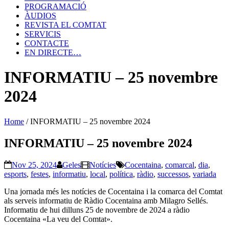
PROGRAMACIÓ
ÀUDIOS
REVISTA EL COMTAT
SERVICIS
CONTACTE
EN DIRECTE…
INFORMATIU – 25 novembre
2024
Home
/
INFORMATIU – 25 novembre 2024
INFORMATIU – 25 novembre 2024
Nov 25, 2024
Geles
Notícies
Cocentaina
,
comarcal
,
dia
,
esports
,
festes
,
informatiu
,
local
,
política
,
ràdio
,
successos
,
variada
Una jornada més les notícies de Cocentaina i la comarca del Comtat
als serveis informatiu de Ràdio Cocentaina amb Milagro Sellés.
Informatiu de hui dilluns 25 de novembre de 2024 a ràdio
Cocentaina «La veu del Comtat».