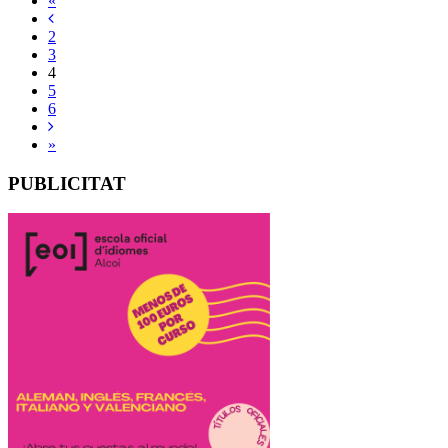
«
2
3
4
5
6
»
PUBLICITAT