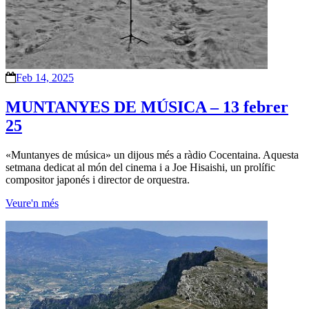
Feb 14, 2025
MUNTANYES DE MÚSICA – 13 febrer
25
«Muntanyes de música» un dijous més a ràdio Cocentaina. Aquesta
setmana dedicat al món del cinema i a Joe Hisaishi, un prolífic
compositor japonés​ i director de orquestra.
Veure'n més