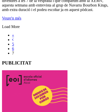
divendres a les 7 de la vesprada i que compartim amb la XEMV,
aquesta setmana amb entrevista al grup de Navarra Bourbon Kings,
amb extra duració i el podeu escoltar ja en aquest pòdcast.
Veure'n més
Load More
«
5
6
7
PUBLICITAT