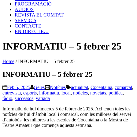
PROGRAMACIÓ
ÀUDIOS
REVISTA EL COMTAT
SERVICIS
CONTACTE
EN DIRECTE…
INFORMATIU – 5 febrer 25
Home
/
INFORMATIU – 5 febrer 25
INFORMATIU – 5 febrer 25
Feb 5, 2025
Geles
Notícies
actualitat
,
Cocentaina
,
comarcal
,
entrevista
,
esports
,
informatiu
,
local
,
noticies
,
novetats
,
política
,
ràdio
,
successos
,
variada
Informatiu de hui dimecres 5 de febrer de 2025. Aci tenen totes les
notícies de hui d’àmbit local i comarcal, com les millores del servei
d’autobús, les millores a les escoles de Cocentaina o la Mostra de
Teatre Amateur que comença aquesta setmana.