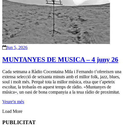
Jun 5, 2026
MUNTANYES DE MUSICA – 4 juny 26
Cada setmana a Ràdio Cocentaina Mila i Fernando t’ofereixen una
extensa selecció de seixanta minuts amb el millor folk, jazz, blues,
soul i molt més. Perquè tota la millor música, eixa que t’apeteix
escoltar, la trobaràs en aquest temps de ràdio. «Muntanyes de
música», un oasi de bona companyia a la teua ràdio de proximitat.
Veure'n més
Load More
PUBLICITAT