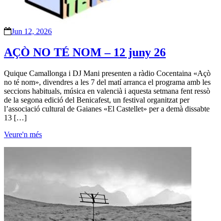
Jun 12, 2026
AÇÒ NO TÉ NOM – 12 juny 26
Quique Camallonga i DJ Mani presenten a ràdio Cocentaina «Açò
no té nom», divendres a les 7 del matí arranca el programa amb les
seccions habituals, música en valencià i aquesta setmana fent ressò
de la segona edició del Benicafest, un festival organitzat per
l’associació cultural de Gaianes «El Castellet» per a demà dissabte
13 […]
Veure'n més