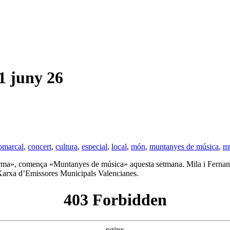
juny 26
omarcal
,
concert
,
cultura
,
especial
,
local
,
món
,
muntanyes de música
,
m
rma», comença «Muntanyes de música» aquesta setmana. Mila i Fernando
 Xarxa d’Emissores Municipals Valencianes.