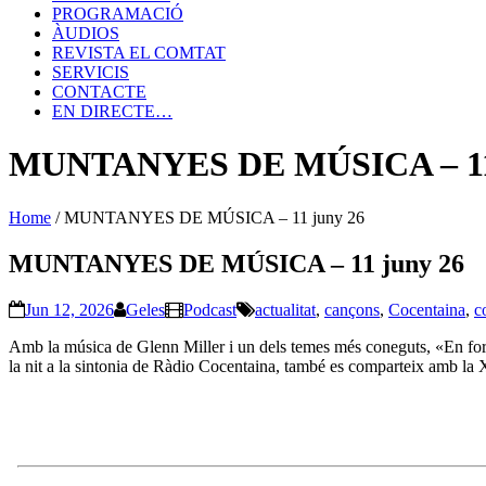
PROGRAMACIÓ
ÀUDIOS
REVISTA EL COMTAT
SERVICIS
CONTACTE
EN DIRECTE…
MUNTANYES DE MÚSICA – 11 
Home
/
MUNTANYES DE MÚSICA – 11 juny 26
MUNTANYES DE MÚSICA – 11 juny 26
Jun 12, 2026
Geles
Podcast
actualitat
,
cançons
,
Cocentaina
,
c
Amb la música de Glenn Miller i un dels temes més coneguts, «En fo
la nit a la sintonia de Ràdio Cocentaina, també es comparteix amb la