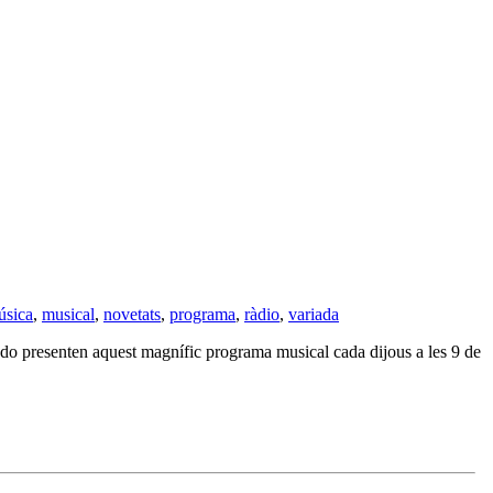
úsica
,
musical
,
novetats
,
programa
,
ràdio
,
variada
 presenten aquest magnífic programa musical cada dijous a les 9 de