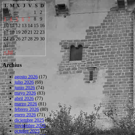
L
M
X
J
V
S
D
1
2
3
4
5
6
7
8
9
10
11
12
13
14
15
16
17
18
19
20
21
22
23
24
25
26
27
28
29
30
31
« Jul
Archius
agosto 2026
(17)
julio 2026
(69)
junio 2026
(74)
mayo 2026
(83)
abril 2026
(77)
marzo 2026
(81)
febrero 2026
(80)
enero 2026
(71)
diciembre 2025
(66)
noviembre 2025
(76)
octubre 2025
(72)