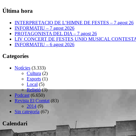
Última hora
INTERPRETACIO DE L’HIMNE DE FESTES – 7 agost 26
INFORMATIU – 7 agost 2026
PROTAGONISTA DEL DIA – 7 agost 26
LIV CONCERT DE FESTES UNIO MUSICAL CONTESTANA
INFORMATIU – 6 agost 2026
Categoríes
Notícies
(3.333)
Cultura
(2)
Esports
(1)
Local
(5)
Religió
(3)
Podcast
(6.650)
Revista El Comtat
(83)
2014
(9)
Sin categoría
(67)
Calendari
agosto 2026