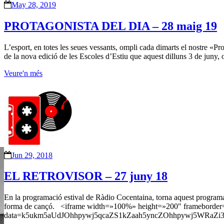
May 28, 2019
PROTAGONISTA DEL DIA – 28 maig 19
L’esport, en totes les seues vessants, ompli cada dimarts el nostre «Pr
de la nova edició de les Escoles d’Estiu que aquest dilluns 3 de juny,
Veure'n més
Jun 29, 2018
EL RETROVISOR – 27 juny 18
En la programació estival de Ràdio Cocentaina, torna aquest programa p
forma de cançó. <iframe width=»100%» height=»200″ frameborder=
data=k5ukm5aUdJOhhpywj5qcaZS1kZaah5yncZOhhpywj5WRaZi3