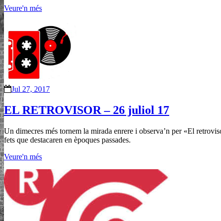
Veure'n més
Jul 27, 2017
EL RETROVISOR – 26 juliol 17
Un dimecres més tornem la mirada enrere i observa’n per «El retrovi
fets que destacaren en èpoques passades.
Veure'n més