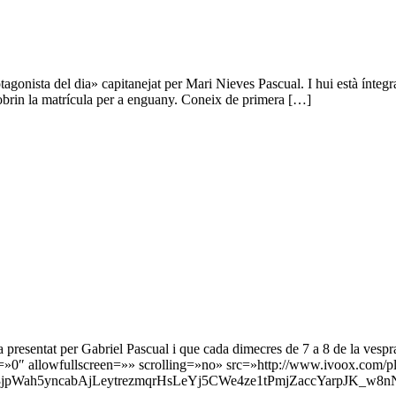
otagonista del dia» capitanejat per Mari Nieves Pascual. I hui està ínteg
 obrin la matrícula per a enguany. Coneix de primera […]
resentat per Gabriel Pascual i que cada dimecres de 7 a 8 de la vesprad
»0″ allowfullscreen=»» scrolling=»no» src=»http://www.ivoox.com/
jpWah5yncabAjLeytrezmqrHsLeYj5CWe4ze1tPmjZaccYarpJK_w8n