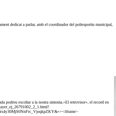
rament dedicat a parlar, amb el coordinador del poliesportiu municipal,
a podreu escoltar a la nostra sintonia.»El retrovisor», el record en
player_ej_26791002_2_1.html?
Ns4y30MjS0NnFrc_VjoqkpZKY&»></iframe>