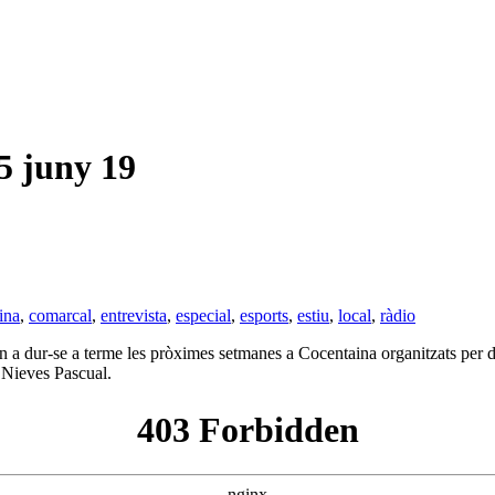
 juny 19
ina
,
comarcal
,
entrevista
,
especial
,
esports
,
estiu
,
local
,
ràdio
n a dur-se a terme les pròximes setmanes a Cocentaina organitzats per dif
 Nieves Pascual.