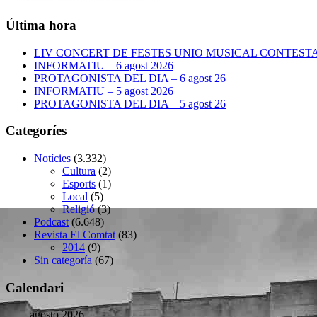
Última hora
LIV CONCERT DE FESTES UNIO MUSICAL CONTESTANA
INFORMATIU – 6 agost 2026
PROTAGONISTA DEL DIA – 6 agost 26
INFORMATIU – 5 agost 2026
PROTAGONISTA DEL DIA – 5 agost 26
Categoríes
Notícies
(3.332)
Cultura
(2)
Esports
(1)
Local
(5)
Religió
(3)
Podcast
(6.648)
Revista El Comtat
(83)
2014
(9)
Sin categoría
(67)
Calendari
agosto 2026