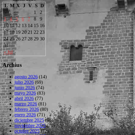
L
M
X
J
V
S
D
1
2
3
4
5
6
7
8
9
10
11
12
13
14
15
16
17
18
19
20
21
22
23
24
25
26
27
28
29
30
31
« Jul
Archius
agosto 2026
(14)
julio 2026
(69)
junio 2026
(74)
mayo 2026
(83)
abril 2026
(77)
marzo 2026
(81)
febrero 2026
(80)
enero 2026
(71)
diciembre 2025
(66)
noviembre 2025
(76)
octubre 2025
(72)