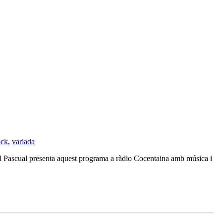
ock
,
variada
el Pascual presenta aquest programa a ràdio Cocentaina amb música i