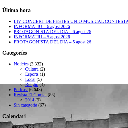
Última hora
LIV CONCERT DE FESTES UNIO MUSICAL CONTESTANA
INFORMATIU – 6 agost 2026
PROTAGONISTA DEL DIA – 6 agost 26
INFORMATIU – 5 agost 2026
PROTAGONISTA DEL DIA – 5 agost 26
Categoríes
Notícies
(3.332)
Cultura
(2)
Esports
(1)
Local
(5)
Religió
(3)
Podcast
(6.648)
Revista El Comtat
(83)
2014
(9)
Sin categoría
(67)
Calendari
agosto 2026