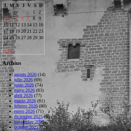
L
M
X
J
V
S
D
1
2
3
4
5
6
7
8
9
10
11
12
13
14
15
16
17
18
19
20
21
22
23
24
25
26
27
28
29
30
31
« Jul
Archius
agosto 2026
(14)
julio 2026
(69)
junio 2026
(74)
mayo 2026
(83)
abril 2026
(77)
marzo 2026
(81)
febrero 2026
(80)
enero 2026
(71)
diciembre 2025
(66)
noviembre 2025
(76)
octubre 2025
(72)