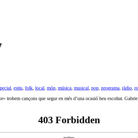
7
pecial
,
estiu
,
folk
,
local
,
món
,
música
,
musical
,
pop
,
programa
,
ràdio
,
r
sor» trobem cançons que segur en més d’una ocasió heu escoltat. Gabri