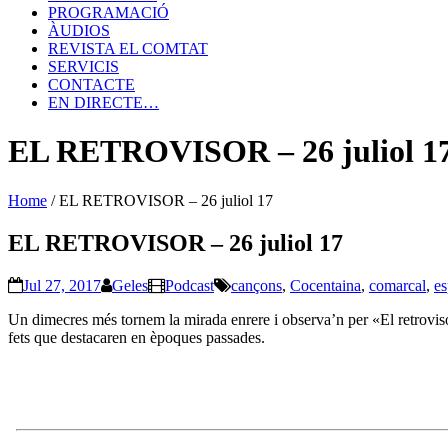
PROGRAMACIÓ
ÀUDIOS
REVISTA EL COMTAT
SERVICIS
CONTACTE
EN DIRECTE…
EL RETROVISOR – 26 juliol 1
Home
/
EL RETROVISOR – 26 juliol 17
EL RETROVISOR – 26 juliol 17
Jul 27, 2017
Geles
Podcast
cançons
,
Cocentaina
,
comarcal
,
es
Un dimecres més tornem la mirada enrere i observa’n per «El retrovi
fets que destacaren en èpoques passades.