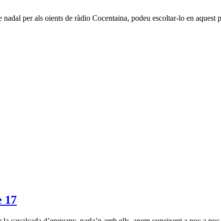
nadal per als oients de ràdio Cocentaina, podeu escoltar-lo en aquest 
 17
r la cavalcada d’enguany, parla’n amb ells, anem coneixent a poc a poc e