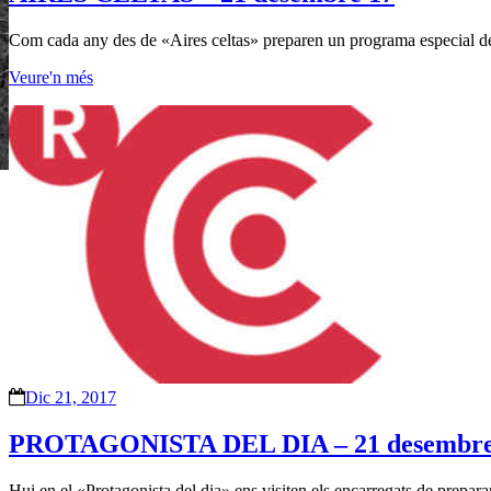
Com cada any des de «Aires celtas» preparen un programa especial de 
Veure'n més
Dic 21, 2017
PROTAGONISTA DEL DIA – 21 desembre
Hui en el «Protagonista del dia» ens visiten els encarregats de prepara