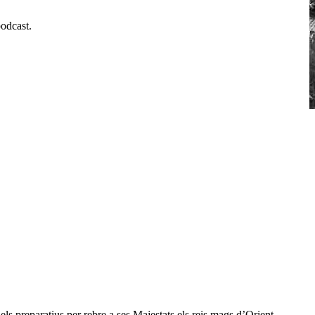
podcast.
ls preparatius per rebre a ses Majestats els reis mags d’Orient.