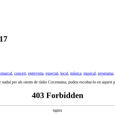
17
omarcal
,
concert
,
entrevista
,
especial
,
local
,
música
,
musical
,
programa
nadal per als oients de ràdio Cocentaina, podeu escoltar-lo en aquest 