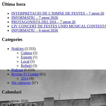
Última hora
INTERPRETACIO DE L’HIMNE DE FESTES – 7 agost 26
INFORMATIU – 7 agost 2026
PROTAGONISTA DEL DIA – 7 agost 26
LIV CONCERT DE FESTES UNIO MUSICAL CONTESTANA
INFORMATIU – 6 agost 2026
Categoríes
Notícies
(3.333)
Cultura
(2)
Esports
(1)
Local
(5)
Religió
(3)
Podcast
(6.650)
Revista El Comtat
(83)
2014
(9)
Sin categoría
(67)
Calendari
agosto 2026