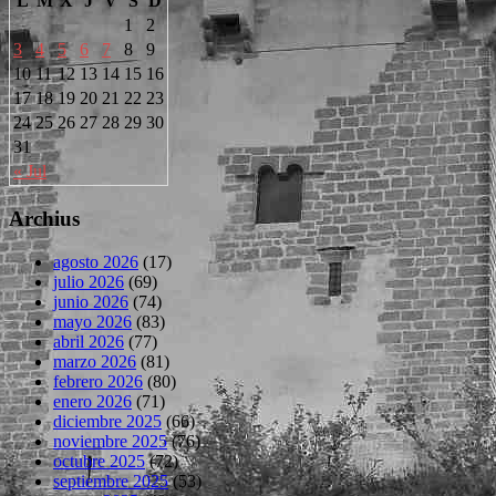
L
M
X
J
V
S
D
1
2
3
4
5
6
7
8
9
10
11
12
13
14
15
16
17
18
19
20
21
22
23
24
25
26
27
28
29
30
31
« Jul
Archius
agosto 2026
(17)
julio 2026
(69)
junio 2026
(74)
mayo 2026
(83)
abril 2026
(77)
marzo 2026
(81)
febrero 2026
(80)
enero 2026
(71)
diciembre 2025
(66)
noviembre 2025
(76)
octubre 2025
(72)
septiembre 2025
(53)