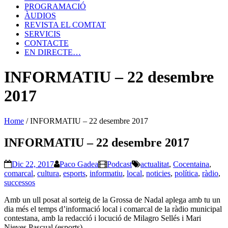
PROGRAMACIÓ
ÀUDIOS
REVISTA EL COMTAT
SERVICIS
CONTACTE
EN DIRECTE…
INFORMATIU – 22 desembre
2017
Home
/
INFORMATIU – 22 desembre 2017
INFORMATIU – 22 desembre 2017
Dic 22, 2017
Paco Gadea
Podcast
actualitat
,
Cocentaina
,
comarcal
,
cultura
,
esports
,
informatiu
,
local
,
noticies
,
política
,
ràdio
,
successos
Amb un ull posat al sorteig de la Grossa de Nadal aplega amb tu un
dia més el temps d’informació local i comarcal de la ràdio municipal
contestana, amb la redacció i locució de Milagro Sellés i Mari
Nieves Pascual (esports).