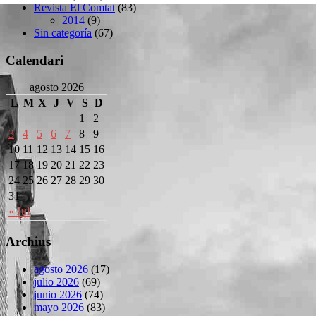
Revista El Comtat
(83)
2014
(9)
Sin categoría
(67)
Calendari
agosto 2026
L
M
X
J
V
S
D
1
2
3
4
5
6
7
8
9
10
11
12
13
14
15
16
17
18
19
20
21
22
23
24
25
26
27
28
29
30
31
« Jul
Archius
agosto 2026
(17)
julio 2026
(69)
junio 2026
(74)
mayo 2026
(83)