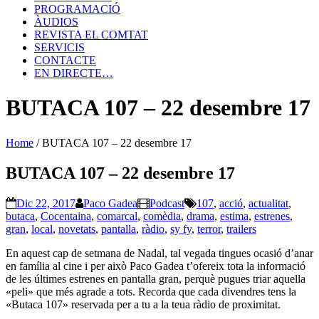
PROGRAMACIÓ
ÀUDIOS
REVISTA EL COMTAT
SERVICIS
CONTACTE
EN DIRECTE…
BUTACA 107 – 22 desembre 17
Home
/
BUTACA 107 – 22 desembre 17
BUTACA 107 – 22 desembre 17
Dic 22, 2017
Paco Gadea
Podcast
107
,
acció
,
actualitat
,
butaca
,
Cocentaina
,
comarcal
,
comèdia
,
drama
,
estima
,
estrenes
,
gran
,
local
,
novetats
,
pantalla
,
ràdio
,
sy fy
,
terror
,
trailers
En aquest cap de setmana de Nadal, tal vegada tingues ocasió d’anar
en família al cine i per això Paco Gadea t’ofereix tota la informació
de les últimes estrenes en pantalla gran, perquè pugues triar aquella
«peli» que més agrade a tots. Recorda que cada divendres tens la
«Butaca 107» reservada per a tu a la teua ràdio de proximitat.