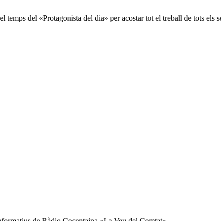
temps del «Protagonista del dia» per acostar tot el treball de tots els 
 Informatius de Ràdio Cocentaina «La Veu del Comtat».