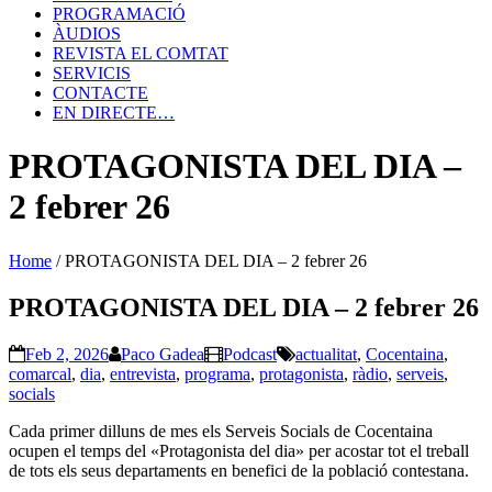
PROGRAMACIÓ
ÀUDIOS
REVISTA EL COMTAT
SERVICIS
CONTACTE
EN DIRECTE…
PROTAGONISTA DEL DIA –
2 febrer 26
Home
/
PROTAGONISTA DEL DIA – 2 febrer 26
PROTAGONISTA DEL DIA – 2 febrer 26
Feb 2, 2026
Paco Gadea
Podcast
actualitat
,
Cocentaina
,
comarcal
,
dia
,
entrevista
,
programa
,
protagonista
,
ràdio
,
serveis
,
socials
Cada primer dilluns de mes els Serveis Socials de Cocentaina
ocupen el temps del «Protagonista del dia» per acostar tot el treball
de tots els seus departaments en benefici de la població contestana.