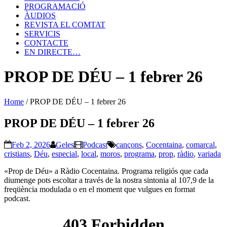
PROGRAMACIÓ
ÀUDIOS
REVISTA EL COMTAT
SERVICIS
CONTACTE
EN DIRECTE…
PROP DE DÉU – 1 febrer 26
Home
/
PROP DE DÉU – 1 febrer 26
PROP DE DÉU – 1 febrer 26
Feb 2, 2026
Geles
Podcast
cançons
,
Cocentaina
,
comarcal
,
cristians
,
Déu
,
especial
,
local
,
moros
,
programa
,
prop
,
ràdio
,
variada
«Prop de Déu» a Ràdio Cocentaina. Programa religiós que cada
diumenge pots escoltar a través de la nostra sintonia al 107,9 de la
freqüència modulada o en el moment que vulgues en format
podcast.