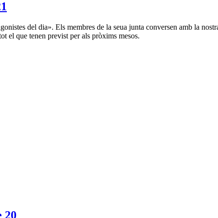
21
agonistes del dia». Els membres de la seua junta conversen amb la nost
tot el que tenen previst per als pròxims mesos.
 20