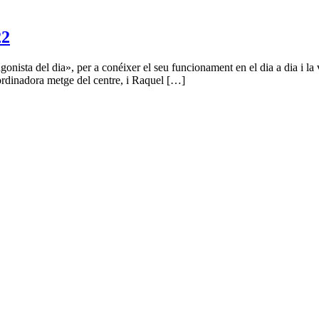
22
nista del dia», per a conéixer el seu funcionament en el dia a dia i la v
ordinadora metge del centre, i Raquel […]