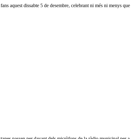
us fans aquest dissabte 5 de desembre, celebrant ni més ni menys que
testanes passen per davant dels micròfons de la ràdio municipal per a