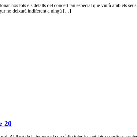
donar-nos tots els detalls del concert tan especial que viurà amb els se
gur no deixarà indiferent a ningú […]
 20
local. Al llarg de la temporada de ràdio totes les entitats esportives con