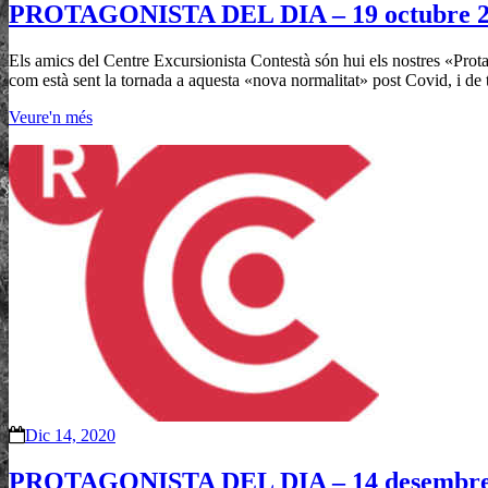
PROTAGONISTA DEL DIA – 19 octubre 
Els amics del Centre Excursionista Contestà són hui els nostres «Prot
com està sent la tornada a aquesta «nova normalitat» post Covid, i de 
Veure'n més
Dic 14, 2020
PROTAGONISTA DEL DIA – 14 desembre