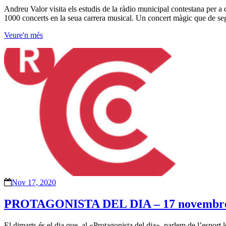
Andreu Valor visita els estudis de la ràdio municipal contestana per a 
1000 concerts en la seua carrera musical. Un concert màgic que de se
Veure'n més
Nov 17, 2020
PROTAGONISTA DEL DIA – 17 novembre
El dimarts és el dia que, al «Protagonista del dia», parlem de l’esport 